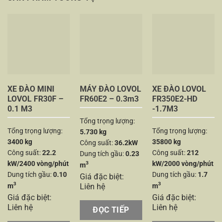
XE ĐÀO MINI
MÁY ĐÀO LOVOL
XE ĐÀO LOVOL
LOVOL FR30F –
FR60E2 – 0.3m3
FR350E2-HD
0.1 M3
-1.7M3
Tổng trọng lượng:
Tổng trọng lượng:
Tổng trọng lượng:
5.730 kg
3400 kg
35800 kg
Công suất:
36.2kW
Công suất:
22.2
Công suất:
212
Dung tích gầu:
0.23
kW/2400 vòng/phút
kW/2000 vòng/phút
3
m
Dung tích gầu:
0.10
Dung tích gầu:
1.7
Giá đặc biệt:
3
3
Liên hệ
m
m
Giá đặc biệt:
Giá đặc biệt:
Liên hệ
Liên hệ
ĐỌC TIẾP