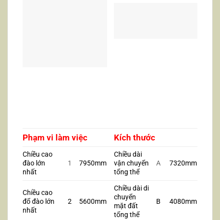
Phạm
vi
làm
việc
Kích
th
ư
ớc
Chiều cao
Chiều dài
đào lớn
1
7950mm
vận chuyển
A
7320mm
nhất
tổng thể
Chiều dài di
Chiều cao
chuyển
đổ đào lớn
2
5600mm
B
4080mm
mặt đất
nhất
tổng thể