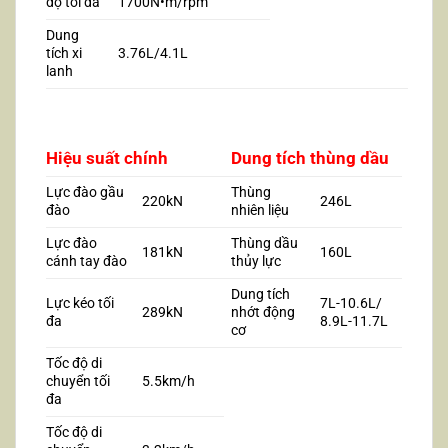
độ tối đa
1700N•m/rpm
Dung
tích xi
3.76L/4.1L
lanh
Hiệu suất chính
Dung tích thùng dầu
Lực đào gầu
Thùng
220kN
246L
đào
nhiên liệu
Lực đào
Thùng dầu
181kN
160L
cánh tay đào
thủy lực
Dung tích
Lực kéo tối
7L-10.6L/
289kN
nhớt động
đa
8.9L-11.7L
cơ
Tốc độ di
chuyển tối
5.5km/h
đa
Tốc độ di