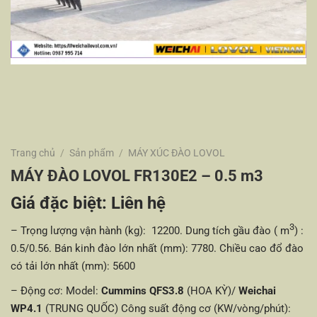
Trang chủ
/
Sản phẩm
/
MÁY XÚC ĐÀO LOVOL
MÁY ĐÀO LOVOL FR130E2 – 0.5 m3
Giá đặc biệt:
Liên hệ
3
– Trọng lượng vận hành (kg): 12200.
Dung tích gầu đào ( m
) :
0.5/0.56.
Bán kinh đào lớn nhất (mm): 7780.
Chiều cao đổ đào
có tải lớn nhất (mm): 5600
– Động cơ:
Model:
Cummins QFS3.8
(HOA KỲ)/
Weichai
WP4.1
(TRUNG QUỐC)
Công suất động cơ (KW/vòng/phút):