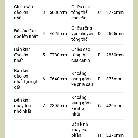
Chiều sâu
Chiều cao
đào lớn
3
5030mm
tổng thể
C
2775mm
nhất
của cần
Chiều rộng
Độ sâu đào
4
4625mm
vận chuyển
D
2505mm
dọc lớn nhất
tổng thể
Bán kính
Chiều cao
đào lớn
5
7780mm
tổng thể
E
2850mm
nhất
của cabin
Bán kính
Khoảng
đào lớn
6
7640mm
sáng gầm
F
875mm
nhất tại mặt
xe phía sau
đất
Khoảng
Bán kính
sáng gầm
quay toa
7
2395mm
G
420mm
xe nhỏ
nhỏ nhất
nhất
Bán kính
xoay của
phần
H
2270mm