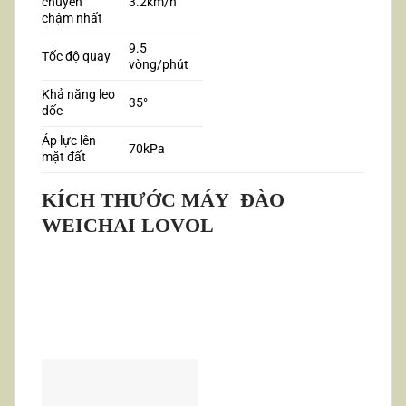
chuyển
3.2km/h
chậm nhất
9.5
Tốc độ quay
vòng/phút
Khả năng leo
35°
dốc
Áp lực lên
70kPa
mặt đất
KÍCH THƯỚC MÁY ĐÀO
WEICHAI LOVOL