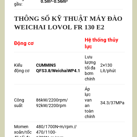
0.5m³-0.56m³
gầu:
THÔNG SỐ KỸ THUẬT MÁY ĐÀO
WEICHAI LOVOL FR 130 E2
Hệ thống thủy
Động cơ
lực
Lưu
lượng
Kiểu
CUMMINS
2×130
tối đa
động cơ
QFS3.8/WeichaiWP4.1
Lít/phút
bơm
chính
Áp
lực
Công
86kW/2200rpm/
van
34.3/37MPa
suất
92kW/2200rpm
an
toàn
chính
Momen
480/1700N•m/rpm //
xoắn/tốc
470/1100-