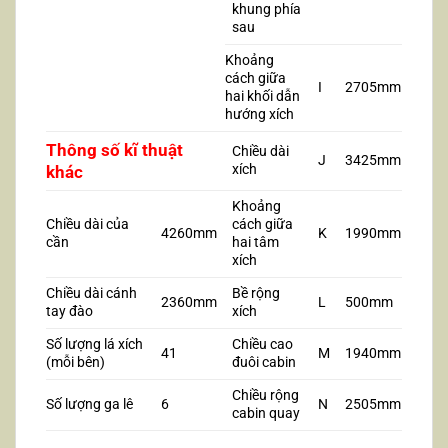
khung phía
sau
Khoảng
cách giữa
I
2705mm
hai khối dẫn
hướng xích
Thông
số
kĩ
thuật
Chiều dài
J
3425mm
xích
khác
Khoảng
Chiều dài của
cách giữa
4260mm
K
1990mm
cần
hai tâm
xích
Chiều dài cánh
Bề rộng
2360mm
L
500mm
tay đào
xích
Số lượng lá xích
Chiều cao
41
M
1940mm
(mỗi bên)
đuôi cabin
Chiều rộng
Số lượng ga lê
6
N
2505mm
cabin quay