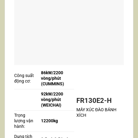
86kW/220
0
Công suất
vòng
/
phút
động cơ:
(CUMMINS
)
92kW/2200
FR130E2-H
vòng
/
phút
(WEICHAI
)
MÁY XÚC ĐÀO BÁNH
Trọng
XÍCH
lượng vận
12200kg
hành:
Dung tích