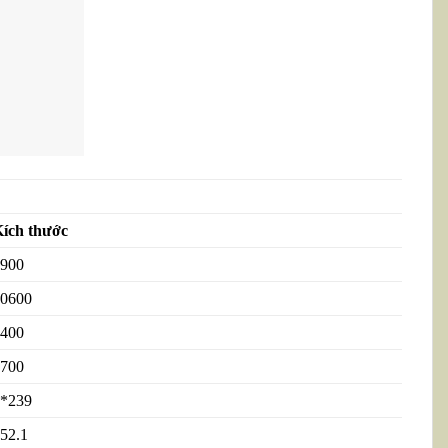
ích thước
900
0600
400
700
*239
52.1