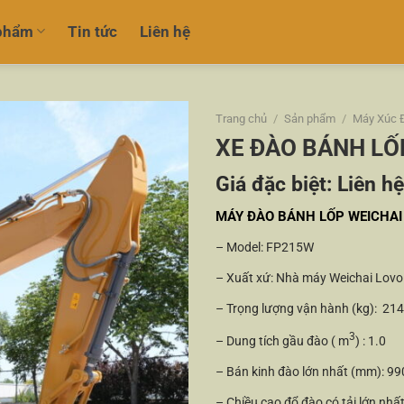
phẩm
Tin tức
Liên hệ
Trang chủ
/
Sản phẩm
/
Máy Xúc 
XE ĐÀO BÁNH LỐ
Giá đặc biệt:
Liên hệ
MÁY ĐÀO BÁNH LỐP WEICHAI 
– Model: FP215W
– Xuất xứ: Nhà máy Weichai Lovo
– Trọng lượng vận hành (kg): 21
3
– Dung tích gầu đào ( m
) : 1.0
– Bán kinh đào lớn nhất (mm): 99
– Chiều cao đổ đào có tải lớn nhấ