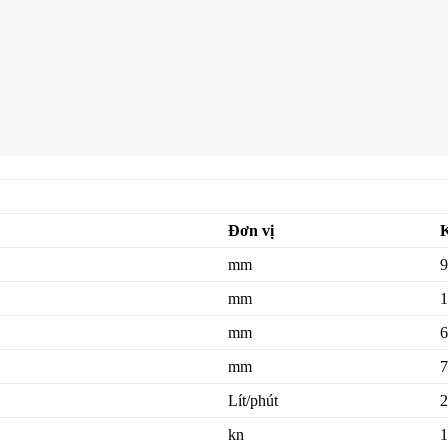
Đơn vị
K
mm
9
mm
1
mm
6
mm
7
Lít/phút
2
kn
1