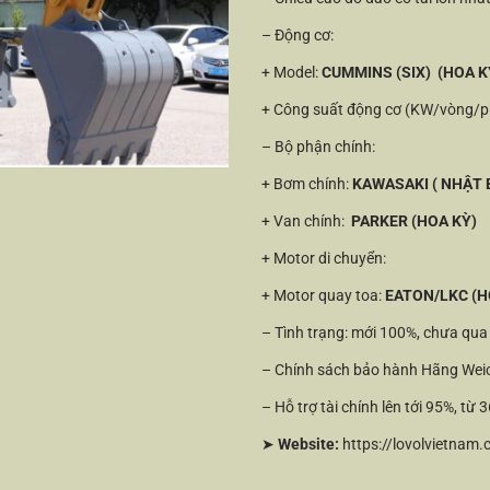
– Động cơ:
+ Model:
CUMMINS (SIX)
(HOA K
+ Công suất động cơ (KW/vòng/p
– Bộ phận chính:
+ Bơm chính:
KAWASAKI ( NHẬT 
+ Van chính:
PARKER (HOA KỲ)
+ Motor di chuyển:
+ Motor quay toa:
EATON/LKC (H
– Tình trạng: mới 100%, chưa qu
– Chính sách bảo hành Hãng Weich
– Hỗ trợ tài chính lên tới 95%, từ
➤
Website:
https://lovolvietnam