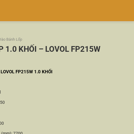
Đào Bánh Lốp
P 1.0 KHỐI – LOVOL FP215W
LOVOL FP215W 1.0 KHỐI
l
450
00
t (mm): 7700