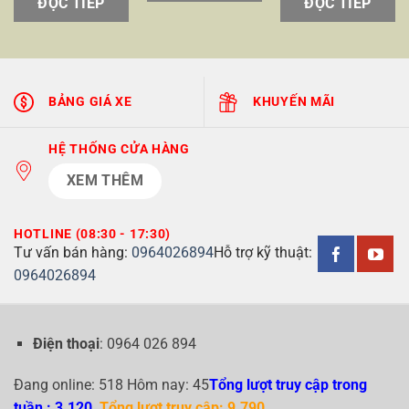
ĐỌC TIẾP
ĐỌC TIẾP
BẢNG GIÁ XE
KHUYẾN MÃI
HỆ THỐNG CỬA HÀNG
XEM THÊM
HOTLINE (08:30 - 17:30)
Tư vấn bán hàng:
0964026894
Hỗ trợ kỹ thuật:
0964026894
Điện thoại
: 0964 026 894
Đang online: 518 Hôm nay: 45
Tổng lượt truy cập trong
tuần : 3.120
Tổng lượt truy cập: 9.790