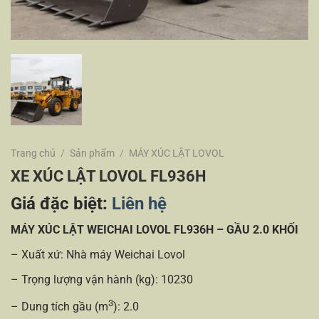
Trang chủ
/
Sản phẩm
/
MÁY XÚC LẬT LOVOL
XE XÚC LẬT LOVOL FL936H
Giá đặc biệt:
Liên hệ
MÁY XÚC LẬT WEICHAI LOVOL FL936H – GẦU 2.0 KHỐI
– Xuất xứ: Nhà máy Weichai Lovol
– Trọng lượng vận hành (kg): 10230
3
– Dung tích gầu (m
): 2.0