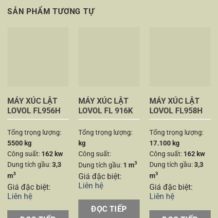
SẢN PHẨM TƯƠNG TỰ
MÁY XÚC LẬT
MÁY XÚC LẬT
MÁY XÚC LẬT
LOVOL FL956H
LOVOL FL 916K
LOVOL FL958H
Tổng trọng lượng:
Tổng trọng lượng:
Tổng trọng lượng:
5500 kg
kg
17.100 kg
Công suất:
162 kw
Công suất:
Công suất:
162 kw
3
Dung tích gầu:
3,3
Dung tích gầu:
3,3
Dung tích gầu:
1 m
3
3
m
Giá đặc biệt:
m
Liên hệ
Giá đặc biệt:
Giá đặc biệt:
Liên hệ
Liên hệ
ĐỌC TIẾP