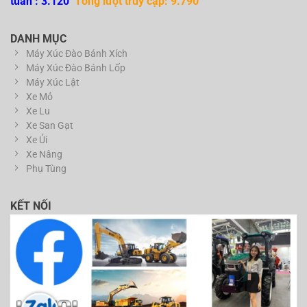
tuần : 3.120
Tổng lượt truy cập: 9.790
DANH MỤC
Máy Xúc Đào Bánh Xích
Máy Xúc Đào Bánh Lốp
Máy Xúc Lật
Xe Mỏ
Xe Lu
Xe San Gạt
Xe Ủi
Xe Nâng
Phụ Tùng
KẾT NỐI