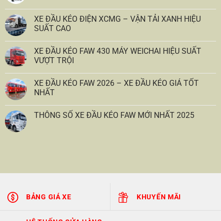
XE ĐẦU KÉO ĐIỆN XCMG – VẬN TẢI XANH HIỆU
SUẤT CAO
XE ĐẦU KÉO FAW 430 MÁY WEICHAI HIỆU SUẤT
VƯỢT TRỘI
XE ĐẦU KÉO FAW 2026 – XE ĐẦU KÉO GIÁ TỐT
NHẤT
THÔNG SỐ XE ĐẦU KÉO FAW MỚI NHẤT 2025
BẢNG GIÁ XE
KHUYẾN MÃI