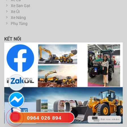
Xe San Gạt
Xe Ủi
Xe Nâng
Phụ Tùng
KẾT NỐI
0964 026 894