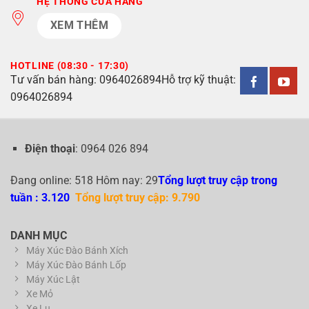
HỆ THỐNG CỬA HÀNG
XEM THÊM
HOTLINE (08:30 - 17:30)
Tư vấn bán hàng:
0964026894
Hỗ trợ kỹ thuật:
0964026894
Điện thoại
: 0964 026 894
Đang online: 518 Hôm nay: 29
Tổng lượt truy cập trong
tuần : 3.120
Tổng lượt truy cập: 9.790
DANH MỤC
Máy Xúc Đào Bánh Xích
Máy Xúc Đào Bánh Lốp
Máy Xúc Lật
Xe Mỏ
Xe Lu