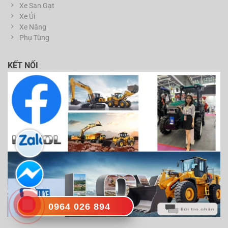
Xe San Gạt
Xe Ủi
Xe Nâng
Phụ Tùng
KẾT NỐI
0964 026 894