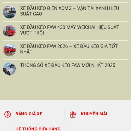
XE ĐẦU KÉO ĐIỆN XCMG – VẬN TẢI XANH HIỆU
SUẤT CAO
XE ĐẦU KÉO FAW 430 MÁY WEICHAI HIỆU SUẤT
VƯỢT TRỘI
XE ĐẦU KÉO FAW 2026 – XE ĐẦU KÉO GIÁ TỐT
NHẤT
THÔNG SỐ XE ĐẦU KÉO FAW MỚI NHẤT 2025
BẢNG GIÁ XE
KHUYẾN MÃI
HỆ THỐNG CỬA HÀNG