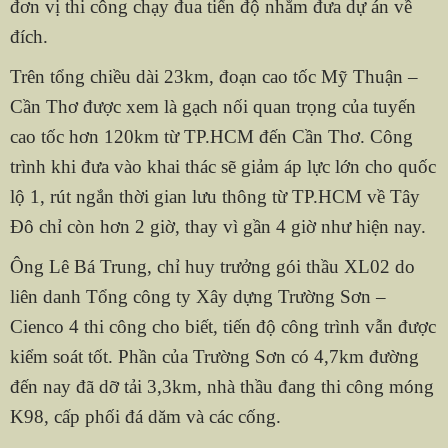
đơn vị thi công chạy đua tiến độ nhằm đưa dự án về
đích.
Trên tổng chiều dài 23km, đoạn cao tốc Mỹ Thuận –
Cần Thơ được xem là gạch nối quan trọng của tuyến
cao tốc hơn 120km từ TP.HCM đến Cần Thơ. Công
trình khi đưa vào khai thác sẽ giảm áp lực lớn cho quốc
lộ 1, rút ngắn thời gian lưu thông từ TP.HCM về Tây
Đô chỉ còn hơn 2 giờ, thay vì gần 4 giờ như hiện nay.
Ông Lê Bá Trung, chỉ huy trưởng gói thầu XL02 do
liên danh Tổng công ty Xây dựng Trường Sơn –
Cienco 4 thi công cho biết, tiến độ công trình vẫn được
kiểm soát tốt. Phần của Trường Sơn có 4,7km đường
đến nay đã dỡ tải 3,3km, nhà thầu đang thi công móng
K98, cấp phối đá dăm và các cống.