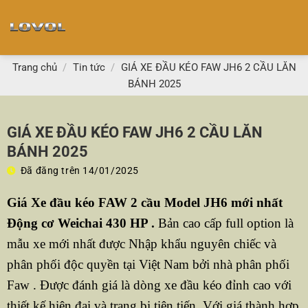
Chuyển
đến
nội
dung
Trang chủ
/
Tin tức
/
GIÁ XE ĐẦU KÉO FAW JH6 2 CẦU LĂN
BÁNH 2025
GIÁ XE ĐẦU KÉO FAW JH6 2 CẦU LĂN
BÁNH 2025
Đã đăng trên
14/01/2025
Giá Xe đầu kéo FAW 2 cầu Model JH6 mới nhất
Động cơ Weichai 430 HP .
Bản cao cấp full option là
mẫu xe mới nhất được Nhập khẩu nguyên chiếc và
phân phối độc quyền tại Việt Nam bởi nhà phân phối
Faw . Được đánh giá là dòng xe đầu kéo đỉnh cao với
thiết kế hiện đại và trang bị tiên tiến, Với giá thành hợp