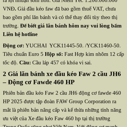
ra lợi nhuận sớm hơn. Giá Niêm Yết: 1.200.000.000
VNĐ
.
Giá đầu kéo faw đã bao gồm thuế VAT, chưa
bao gồm phí lăn bánh và có thể thay đổi tùy theo thị
trường.
Để biết giá lăn bánh hôm nay vui lòng bấm
Liên hệ
hotline
Động cơ:
YUCHAI YCK11445-50. /YCK11460-50.
Tiêu chuẩn Euro 5
Hộp số:
Fast Hợp kim nhôm 12 cấp
tốc độ.
Cầu:
Cầu láp 457 có khóa vi sai.
2 Giá lăn bánh xe đầu kéo Faw 2 cầu JH6
– Động cơ Fawde 460 HP
Phiên bản đầu kéo Faw 2 cầu JH6 động cơ fawde 460
HP 2025 được tập đoàn FAW Group Corporation ra
mắt là phiên bản nâng cấp và kế thừa những tính năng
ưu việt của Xe đầu kéo Faw 460 hp tại thị trường
Trung Quốc cũng như Việt Nam. Với động cơ mạnh