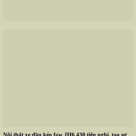
Nội thất xe đầu kéo faw JH6 430 tiện nghi, tạo sự