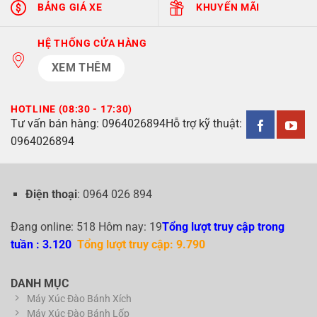
BẢNG GIÁ XE
KHUYẾN MÃI
HỆ THỐNG CỬA HÀNG
XEM THÊM
HOTLINE (08:30 - 17:30)
Tư vấn bán hàng:
0964026894
Hỗ trợ kỹ thuật:
0964026894
Điện thoại
: 0964 026 894
Đang online: 518 Hôm nay: 19
Tổng lượt truy cập trong
tuần : 3.120
Tổng lượt truy cập: 9.790
DANH MỤC
Máy Xúc Đào Bánh Xích
Máy Xúc Đào Bánh Lốp