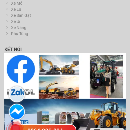
Xe Mỏ
Xe Lu
Xe San Gạt
Xe Ủi
Xe Nâng
Phụ Tùng
KẾT NỐI