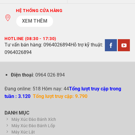
HỆ THỐNG CỬA HÀNG
XEM THÊM
HOTLINE (08:30 - 17:30)
Tư vấn bán hàng:
0964026894
Hỗ trợ kỹ thuật:
0964026894
Điện thoại
: 0964 026 894
Đang online: 518 Hôm nay: 44
Tổng lượt truy cập trong
tuần : 3.120
Tổng lượt truy cập: 9.790
DANH MỤC
Máy Xúc Đào Bánh Xích
Máy Xúc Đào Bánh Lốp
Máy Xúc Lật