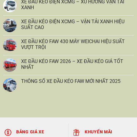
XE ĐẦU KÉO ĐIỆN XCMG – XU HƯỚNG VẬN TẢI
XANH
XE ĐẦU KÉO ĐIỆN XCMG – VẬN TẢI XANH HIỆU
SUẤT CAO
XE ĐẦU KÉO FAW 430 MÁY WEICHAI HIỆU SUẤT
VƯỢT TRỘI
XE ĐẦU KÉO FAW 2026 – XE ĐẦU KÉO GIÁ TỐT
NHẤT
THÔNG SỐ XE ĐẦU KÉO FAW MỚI NHẤT 2025
BẢNG GIÁ XE
KHUYẾN MÃI