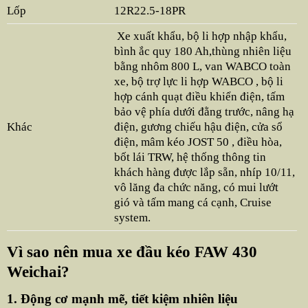
Lốp
12R22.5-18PR
Xe xuất khẩu, bộ li hợp nhập khẩu,
bình ắc quy 180 Ah,thùng nhiên liệu
bằng nhôm 800 L, van WABCO toàn
xe, bộ trợ lực li hợp WABCO , bộ li
hợp cánh quạt điều khiển điện, tấm
bảo vệ phía dưới đằng trước, nâng hạ
Khác
điện, gương chiếu hậu điện, cửa sổ
điện, mâm kéo JOST 50 , điều hòa,
bốt lái TRW, hệ thống thông tin
khách hàng được lắp sẵn, nhíp 10/11,
vô lăng đa chức năng, có mui lướt
gió và tấm mang cá cạnh, Cruise
system.
Vì sao nên mua xe đầu kéo FAW 430
Weichai?
1. Động cơ mạnh mẽ, tiết kiệm nhiên liệu