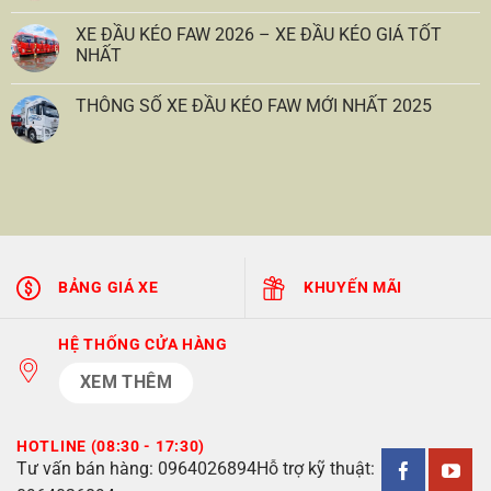
XE ĐẦU KÉO FAW 2026 – XE ĐẦU KÉO GIÁ TỐT
NHẤT
THÔNG SỐ XE ĐẦU KÉO FAW MỚI NHẤT 2025
BẢNG GIÁ XE
KHUYẾN MÃI
HỆ THỐNG CỬA HÀNG
XEM THÊM
HOTLINE (08:30 - 17:30)
Tư vấn bán hàng:
0964026894
Hỗ trợ kỹ thuật: