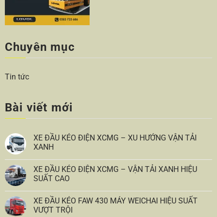
Chuyên mục
Tin tức
Bài viết mới
XE ĐẦU KÉO ĐIỆN XCMG – XU HƯỚNG VẬN TẢI
XANH
XE ĐẦU KÉO ĐIỆN XCMG – VẬN TẢI XANH HIỆU
SUẤT CAO
XE ĐẦU KÉO FAW 430 MÁY WEICHAI HIỆU SUẤT
VƯỢT TRỘI