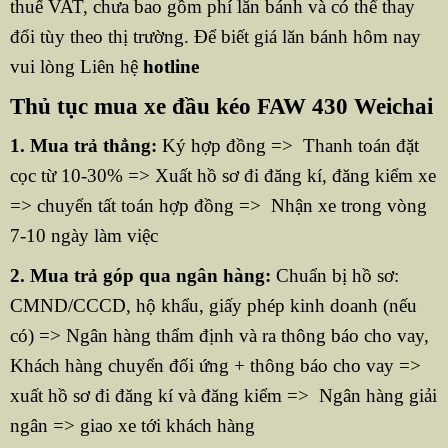
thuế VAT, chưa bao gồm phí lăn bánh và có thể thay
đổi tùy theo thị trường. Để biết giá lăn bánh hôm nay
vui lòng Liên hệ
hotline
Thủ tục mua xe đầu kéo FAW 430 Weichai
1. Mua trả thẳng:
Ký hợp đồng => Thanh toán đặt
cọc từ 10-30% => Xuất hồ sơ đi đăng kí, đăng kiểm xe
=> chuyển tất toán hợp đồng => Nhận xe trong vòng
7-10 ngày làm việc
2. Mua trả góp qua ngân hàng:
Chuẩn bị hồ sơ:
CMND/CCCD, hộ khẩu, giấy phép kinh doanh (nếu
có) => Ngân hàng thẩm định và ra thông báo cho vay,
Khách hàng chuyển đối ứng + thông báo cho vay =>
xuất hồ sơ đi đăng kí và đăng kiểm => Ngân hàng giải
ngân => giao xe tới khách hàng