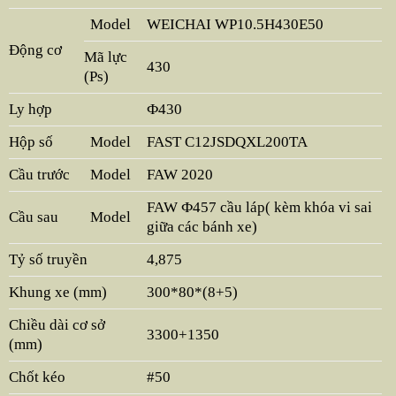
Model
WEICHAI WP10.5H430E50
Động cơ
Mã lực
430
(Ps)
Ly hợp
Ф430
Hộp số
Model
FAST C12JSDQXL200TA
Cầu trước
Model
FAW 2020
FAW Ф457 cầu láp( kèm khóa vi sai
Cầu sau
Model
giữa các bánh xe)
Tỷ số truyền
4,875
Khung xe (mm)
300*80*(8+5)
Chiều dài cơ sở
3300+1350
(mm)
Chốt kéo
#50