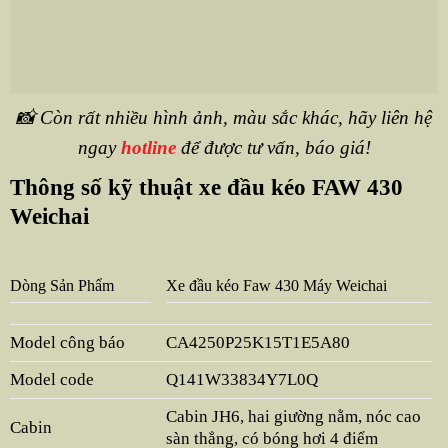
📸 Còn rất nhiều hình ảnh, màu sắc khác, hãy liên hệ
ngay
hotline
để được tư vấn, báo giá!
Thông số kỹ thuật xe đầu kéo FAW 430
Weichai
Dòng Sản Phẩm
Xe đầu kéo Faw 430 Máy Weichai
Model công báo
CA4250P25K15T1E5A80
Model code
Q141W33834Y7L0Q
Cabin JH6, hai giường nằm, nóc cao
Cabin
sàn thẳng, có bóng hơi 4 điểm