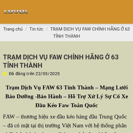
Chuyển
đến
nội
dung
Trang chủ
/
Tin tức
/
TRẠM DỊCH VỤ FAW CHÍNH HÃNG Ở 63
TỈNH THÀNH
TRẠM DỊCH VỤ FAW CHÍNH HÃNG Ở 63
TỈNH THÀNH
Đã đăng trên
22/03/2025
Trạm Dịch Vụ FAW 63 Tỉnh Thành – Mạng Lưới
Bảo Dưỡng -Bảo Hành – Hỗ Trợ Xử Lý Sự Cố Xe
Đầu Kéo Faw Toàn Quốc
FAW – thương hiệu xe đầu kéo hàng đầu Trung Quốc
– đã có mặt tại thị trường Việt Nam với hệ thống phân