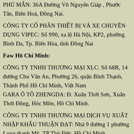
PHÚ MẪN: 36A Đường Võ Nguyên Giáp , Phước
Tân, Biên Hoà, Đồng Nai.
CÔNG TY CỔ PHẦN THIẾT BỊ VÀ XE CHUYÊN
DỤNG VIPEC: Số 990, xa lộ Hà Nội, KP2, phường
Bình Đa, Tp. Biên Hòa, tỉnh Đồng Nai
Faw Hồ Chí Minh:
CÔNG TY TNHH THƯƠNG MẠI XLC: Số 68B, 14
đường Chu Văn An, Phường 26, quận Bình Thạnh,
Thành Phố Hồ Chí Minh, Việt Nam
GARA Ô TÔ ZHENGDA: Đ. Xuân Thới Sơn, Xuân
Thới Đông, Hóc Môn, Hồ Chí Minh.
CÔNG TY TNHH THƯƠNG MẠI DỊCH VỤ XUẤT
NHẬP KHẨU THUẬN ĐẠT: Nhà 9 đường 1 phường
Long thạnh Mỹ, TP Thủ Đức, Hồ Chí Minh