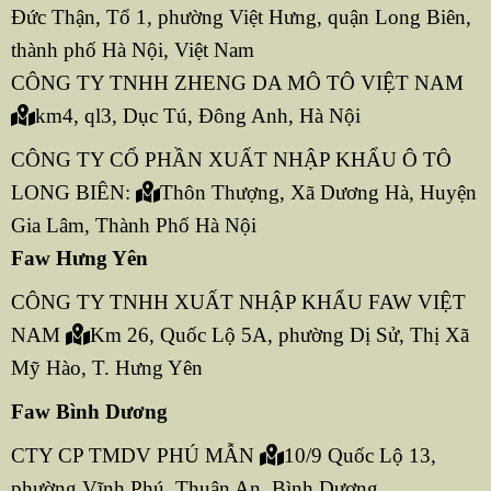
Đức Thận, Tổ 1, phường Việt Hưng, quận Long Biên,
thành phố Hà Nội, Việt Nam
CÔNG TY TNHH ZHENG DA MÔ TÔ VIỆT NAM
km4, ql3, Dục Tú, Đông Anh, Hà Nội
CÔNG TY CỔ PHẦN XUẤT NHẬP KHẨU Ô TÔ
LONG BIÊN:
Thôn Thượng, Xã Dương Hà, Huyện
Gia Lâm, Thành Phố Hà Nội
Faw Hưng Yên
CÔNG TY TNHH XUẤT NHẬP KHẨU FAW VIỆT
NAM
Km 26, Quốc Lộ 5A, phường Dị Sử, Thị Xã
Mỹ Hào, T. Hưng Yên
Faw Bình Dương
CTY CP TMDV PHÚ MẪN
10/9 Quốc Lộ 13,
phường Vĩnh Phú, Thuận An, Bình Dương