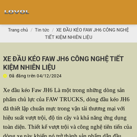
Chuyển
đến
nội
dung
Trang chủ
/
Tin tức
/
XE ĐẦU KÉO FAW JH6 CÔNG NGHỆ
TIẾT KIỆM NHIÊN LIỆU
XE ĐẦU KÉO FAW JH6 CÔNG NGHỆ TIẾT
KIỆM NHIÊN LIỆU
Đã đăng trên
04/12/2024
Xe đầu kéo Faw JH6 Là một trong những dòng sản
phẩm chủ lực của FAW TRUCKS, dòng đầu kéo JH6
đã thiết lập chuẩn mực trong vận tải thương mại với
hiệu suất vượt trội, độ tin cậy và khả năng ứng dụng
toàn diện. Thiết kế vượt trội và công nghệ tiên tiến của
dòng xe này khiến nó trở thành sản phẩm dẫn đầu