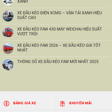
XANH
XE ĐẦU KÉO ĐIỆN XCMG – VẬN TẢI XANH HIỆU
SUẤT CAO
XE ĐẦU KÉO FAW 430 MÁY WEICHAI HIỆU SUẤT
VƯỢT TRỘI
XE ĐẦU KÉO FAW 2026 – XE ĐẦU KÉO GIÁ TỐT
NHẤT
THÔNG SỐ XE ĐẦU KÉO FAW MỚI NHẤT 2025
BẢNG GIÁ XE
KHUYẾN MÃI