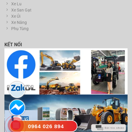
Xe Lu
Xe San Gạt
Xe Ủi
Xe Nâng
Phụ Tùng
KẾT NỐI
0964 026 894